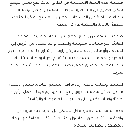
تفصيلة. هذه الشقة الاستثنائية في الطابق الثالث تقع ضمن مجمع
سكني حصري في قلب جيرماسوجيا – ليماسول، وتطل بإطلالة
بانورامية ساحرة على المساحات الخضراء والمسبح الفاخر، لتمنحك
شعورًا بالحرية والسكينة في كل لحظة.
صُممت الشقة بذوق رفيع يجمع بين الأناقة العصرية والفخامة
الهادئة، مع مساحات معيشية واسعة، نوافذ ممتدة من الأرض إلى
السقف، وأرضيات راقية، لتغمر كل زاوية بالإشراق والدفء. غرف النوم
الفاخرة والحمامات المصممة بعناية تقدم تجربة رفاهية استثنائية،
بينما المطبخ العصري مجهز بأحدث التجهيزات ليواكب أسلوب حياة
مترف.
استمتع بإمكانية الوصول إلى مرافق المجمع الفاخرة: مسبح أوليمبي
مذهل، حدائق مصممة بذوق رفيع، مناطق ترفيهية للأطفال، وأجواء
هادئة وآمنة تعكس أعلى مستويات الخصوصية والرفاهية.
هذه الشقة ليست مجرد مكان للسكن، بل تجربة حياة مترفة في
واحدة من أكثر مناطق ليماسول رقيًا، حيث يلتقي الفخامة مع الراحة
المطلقة والإطلالات الساحرة.