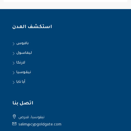
استكشف المدن
بافوس
ليماسول
لارنكا
نيقوسيا
أيا نابا
اتصل بنا
نيقوسيا، قبرص
salim@cypgoldgate.com