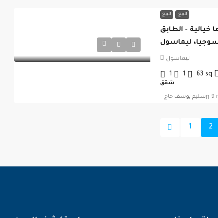
للبيع
للبيع
 خيالية – الطابق
اسوجيا، ليماسول
ليماسول
1
1
63
sq
شقق
9 
سليم يوسف حاج
1
2