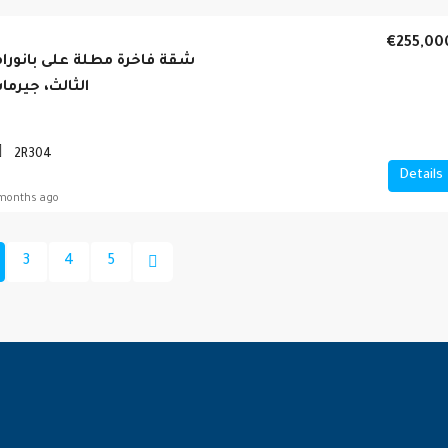
€255,00
شقة فاخرة مطلة على بانوراما
الثالث، جيرم
2R304
Details
months ago
3
4
5