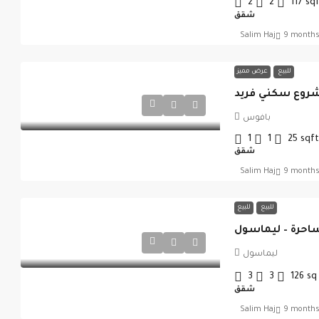
2
2
117
sq
شقق
Salim Haj
9 months
للبيع
عرض مميز
روع سكني فريد
بافوس
1
1
25
sqft
شقق
Salim Haj
9 months
للبيع
للبيع
 ساحرة – ليماسول
ليماسول
3
3
126
sq
شقق
Salim Haj
9 months