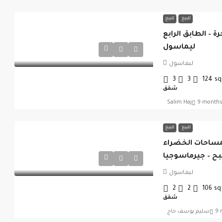
للبيع
للبيع
 – الطابق الرابع
ليماسول
ليماسول
3
3
124
sq
شقق
Salim Haj
9 months
للبيع
للبيع
لمساحات الخضراء
ح – جيرماسوجيا
ليماسول
2
2
106
sq
شقق
9 
سليم يوسف حاج