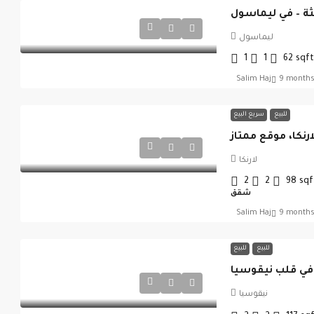
ة – في ليماسول
ليماسول
1
1
62
sqft
Salim Haj
9 months
للبيع
سريع البيع
نكا، موقع ممتاز
لارنكا
2
2
98
sqf
شقق
Salim Haj
9 months
للبيع
للبيع
ي قلب نيقوسيا
نيقوسيا