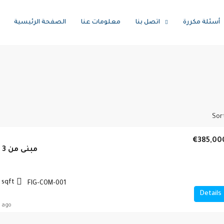
أسئلة مكررة
اتصل بنا
معلومات عنا
الصفحة الرئيسية
Sor
€385,00
مبنى من 3 طوابق – نيقوسيا
sqft
FIG-COM-001
Details
 ago