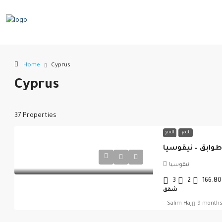
Home
Cyprus
Cyprus
37 Properties
للبيع
للبيع
نيقوسيا
3
2
166.80
شقق
Salim Haj
9 months