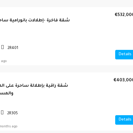
€532,00
شقة فاخرة -إطلالات بانورامية ساحرة
2R401
Details
 ago
€403,00
شقة راقية بإطلالة ساحرة على ا
والمسب
2R305
Details
months ago