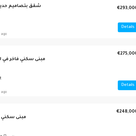
شقق بتصاميم حديث
€293,00
Details
 ago
€275,00
مبنى سكني فاخر في لار
t
Details
 ago
€248,00
مبنى سكني ف